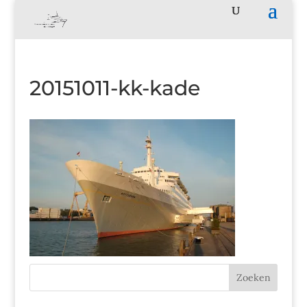
20151011-kk-kade